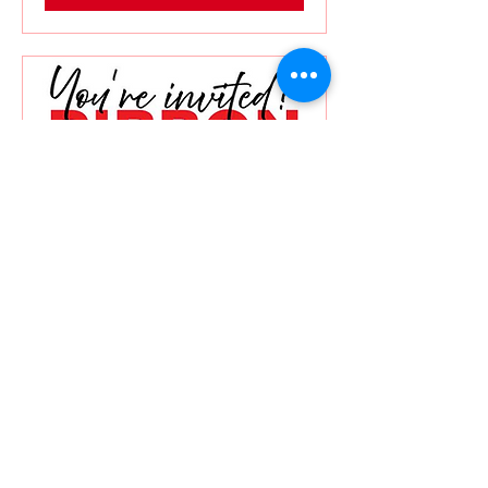
RIBBON CUTTING
vie 20 de jun
Leer más